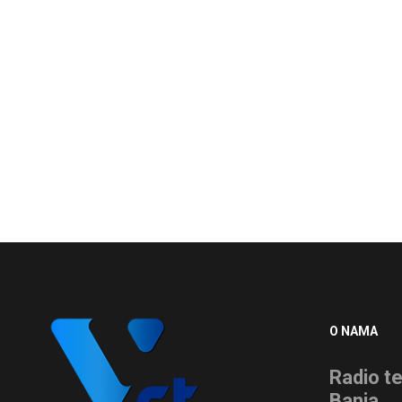
O NAMA
Radio te
Banja