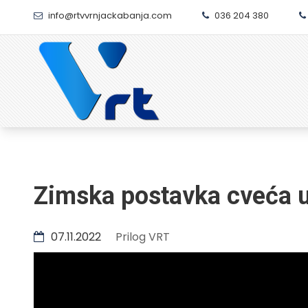
info@rtvvrnjackabanja.com
036 204 380
Zimska postavka cveća 
07.11.2022
Prilog VRT