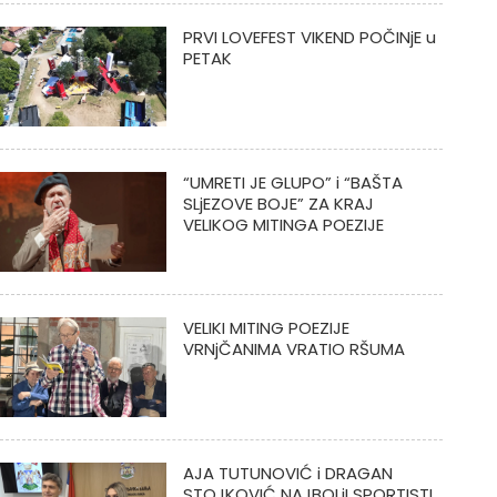
PRVI LOVEFEST VIKEND POČINjE u
PETAK
“UMRETI JE GLUPO” i “BAŠTA
SLjEZOVE BOJE” ZA KRAJ
VELIKOG MITINGA POEZIJE
VELIKI MITING POEZIJE
VRNjČANIMA VRATIO RŠUMA
AJA TUTUNOVIĆ i DRAGAN
STOJKOVIĆ NAJBOLjI SPORTISTI