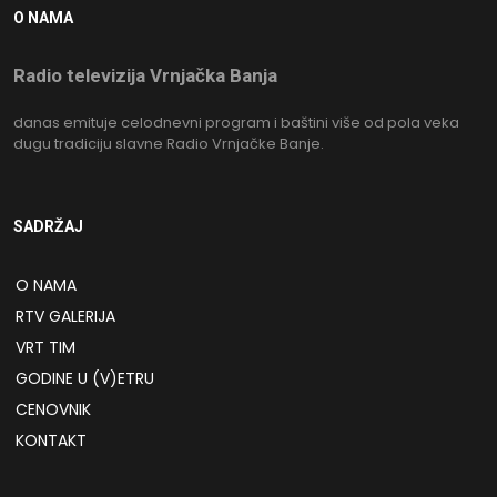
O NAMA
Radio televizija Vrnjačka Banja
danas emituje celodnevni program i baštini više od pola veka
dugu tradiciju slavne Radio Vrnjačke Banje.
SADRŽAJ
O NAMA
RTV GALERIJA
VRT TIM
GODINE U (V)ETRU
CENOVNIK
KONTAKT