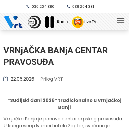
036 204 380
036 204 381
Radio
Live TV
VRNjAČKA BANjA CENTAR
PRAVOSUĐA
22.05.2026
Prilog VRT
“Sudijski dani 2026” tradicionalno u Vrnjačkoj
Banji
Vrnjačka Banja je ponovo centar srpskog pravosuđa.
U kongresnoj dvorani hotela Zepter, svečano je