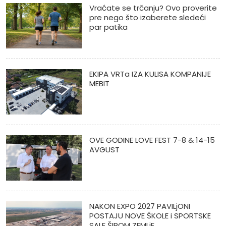
Vraćate se trčanju? Ovo proverite
pre nego što izaberete sledeći
par patika
EKIPA VRTa IZA KULISA KOMPANIJE
MEBIT
OVE GODINE LOVE FEST 7-8 & 14-15
AVGUST
NAKON EXPO 2027 PAVILjONI
POSTAJU NOVE ŠKOLE i SPORTSKE
SALE ŠIROM ZEMLjE