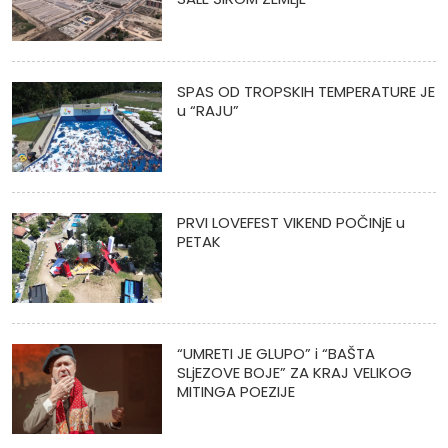
SPAS OD TROPSKIH TEMPERATURE JE
u “RAJU”
PRVI LOVEFEST VIKEND POČINjE u
PETAK
“UMRETI JE GLUPO” i “BAŠTA
SLjEZOVE BOJE” ZA KRAJ VELIKOG
MITINGA POEZIJE