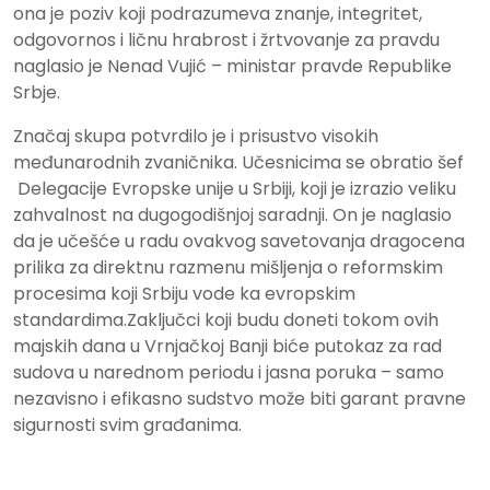
ona je poziv koji podrazumeva znanje, integritet,
odgovornos i ličnu hrabrost i žrtvovanje za pravdu
naglasio je Nenad Vujić – ministar pravde Republike
Srbje.
Značaj skupa potvrdilo je i prisustvo visokih
međunarodnih zvaničnika. Učesnicima se obratio šef
Delegacije Evropske unije u Srbiji, koji je izrazio veliku
zahvalnost na dugogodišnjoj saradnji. On je naglasio
da je učešće u radu ovakvog savetovanja dragocena
prilika za direktnu razmenu mišljenja o reformskim
procesima koji Srbiju vode ka evropskim
standardima.Zaključci koji budu doneti tokom ovih
majskih dana u Vrnjačkoj Banji biće putokaz za rad
sudova u narednom periodu i jasna poruka – samo
nezavisno i efikasno sudstvo može biti garant pravne
sigurnosti svim građanima.