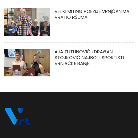
VELIKI MITING POEZIJE VRNjČANIMA
VRATIO RŠUMA
AJA TUTUNOVIĆ i DRAGAN
STOJKOVIĆ NAJBOLjI SPORTISTI
VRNjAČKE BANjE