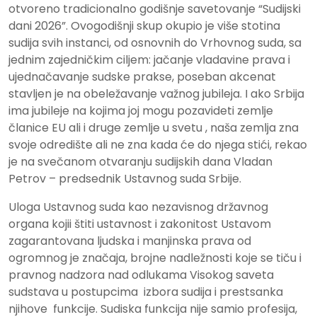
otvoreno tradicionalno godišnje savetovanje “Sudijski
dani 2026”. Ovogodišnji skup okupio je više stotina
sudija svih instanci, od osnovnih do Vrhovnog suda, sa
jednim zajedničkim ciljem: jačanje vladavine prava i
ujednačavanje sudske prakse, poseban akcenat
stavljen je na obeležavanje važnog jubileja. I ako Srbija
ima jubileje na kojima joj mogu pozavideti zemlje
članice EU ali i druge zemlje u svetu , naša zemlja zna
svoje odredište ali ne zna kada će do njega stići, rekao
je na svečanom otvaranju sudijskih dana Vladan
Petrov – predsednik Ustavnog suda Srbije.
Uloga Ustavnog suda kao nezavisnog državnog
organa kojii štiti ustavnost i zakonitost Ustavom
zagarantovana ljudska i manjinska prava od
ogromnog je značaja, brojne nadležnosti koje se tiču i
pravnog nadzora nad odlukama Visokog saveta
sudstava u postupcima izbora sudija i prestsanka
njihove funkcije. Sudiska funkcija nije samio profesija,