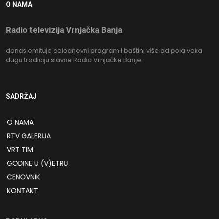
O NAMA
Radio televizija Vrnjačka Banja
danas emituje celodnevni program i baštini više od pola veka
dugu tradiciju slavne Radio Vrnjačke Banje.
SADRŽAJ
O NAMA
RTV GALERIJA
VRT TIM
GODINE U (V)ETRU
CENOVNIK
KONTAKT