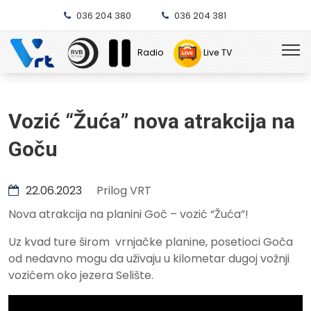
036 204 380
036 204 381
Radio
Live TV
Vozić “Žuća” nova atrakcija na
Goču
22.06.2023
Prilog VRT
Nova atrakcija na planini Goč – vozić “Žuća”!
Uz kvad ture širom vrnjačke planine, posetioci Goča
od nedavno mogu da uživaju u kilometar dugoj vožnji
vozićem oko jezera Selište.