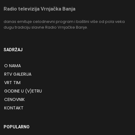
Radio televizija Vrnjačka Banja
danas emituje celodnevni program i baštini više od pola veka
dugu tradiciju slavne Radio Vrnjačke Banje.
SADRŽAJ
O NAMA
RTV GALERIJA
VRT TIM
GODINE U (V)ETRU
CENOVNIK
KONTAKT
POPULARNO