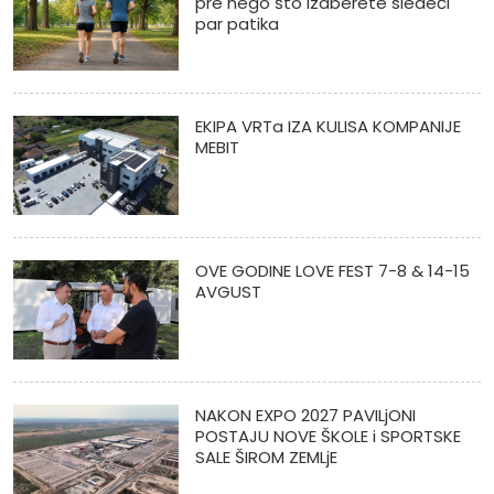
pre nego što izaberete sledeći
par patika
EKIPA VRTa IZA KULISA KOMPANIJE
MEBIT
OVE GODINE LOVE FEST 7-8 & 14-15
AVGUST
NAKON EXPO 2027 PAVILjONI
POSTAJU NOVE ŠKOLE i SPORTSKE
SALE ŠIROM ZEMLjE