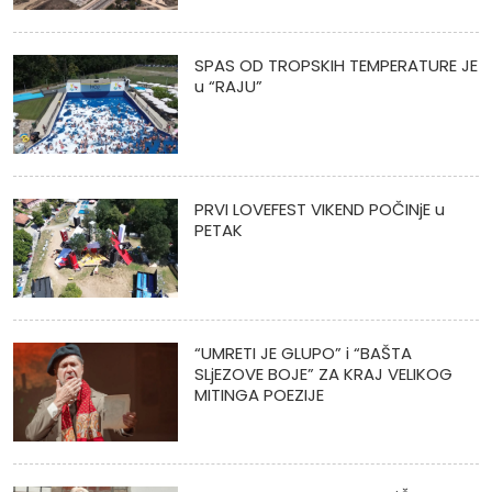
SPAS OD TROPSKIH TEMPERATURE JE
u “RAJU”
PRVI LOVEFEST VIKEND POČINjE u
PETAK
“UMRETI JE GLUPO” i “BAŠTA
SLjEZOVE BOJE” ZA KRAJ VELIKOG
MITINGA POEZIJE