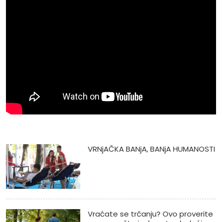
VRNjAČKA BANjA, BANjA HUMANOSTI
Vraćate se trčanju? Ovo proverite