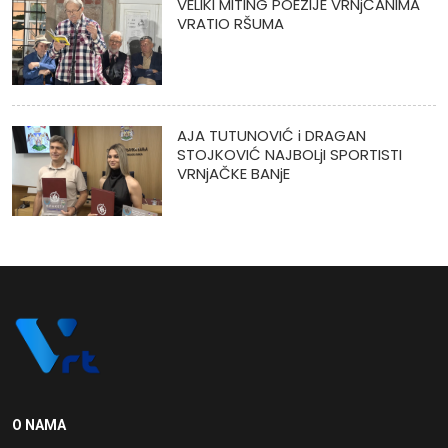
VELIKI MITING POEZIJE VRNjČANIMA
VRATIO RŠUMA
AJA TUTUNOVIĆ i DRAGAN
STOJKOVIĆ NAJBOLjI SPORTISTI
VRNjAČKE BANjE
O NAMA