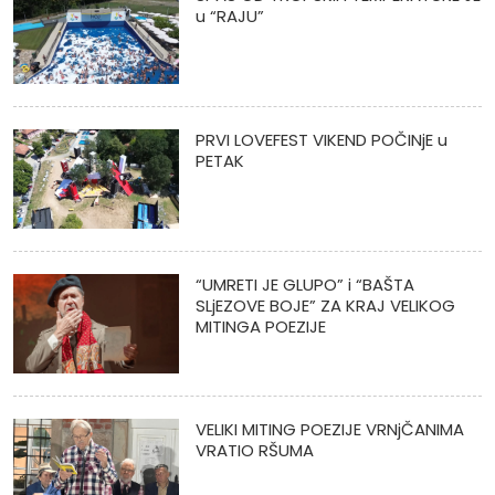
u “RAJU”
PRVI LOVEFEST VIKEND POČINjE u
PETAK
“UMRETI JE GLUPO” i “BAŠTA
SLjEZOVE BOJE” ZA KRAJ VELIKOG
MITINGA POEZIJE
VELIKI MITING POEZIJE VRNjČANIMA
VRATIO RŠUMA