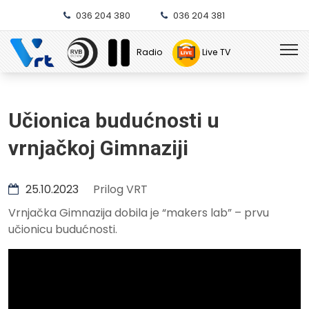
036 204 380
036 204 381
Radio
Live TV
Učionica budućnosti u
vrnjačkoj Gimnaziji
25.10.2023
Prilog VRT
Vrnjačka Gimnazija dobila je “makers lab” – prvu
učionicu budućnosti.