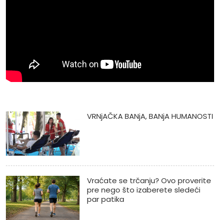
VRNjAČKA BANjA, BANjA HUMANOSTI
Vraćate se trčanju? Ovo proverite
pre nego što izaberete sledeći
par patika