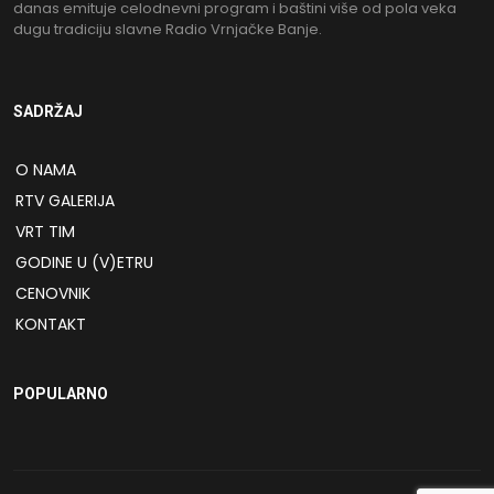
danas emituje celodnevni program i baštini više od pola veka
dugu tradiciju slavne Radio Vrnjačke Banje.
SADRŽAJ
O NAMA
RTV GALERIJA
VRT TIM
GODINE U (V)ETRU
CENOVNIK
KONTAKT
POPULARNO