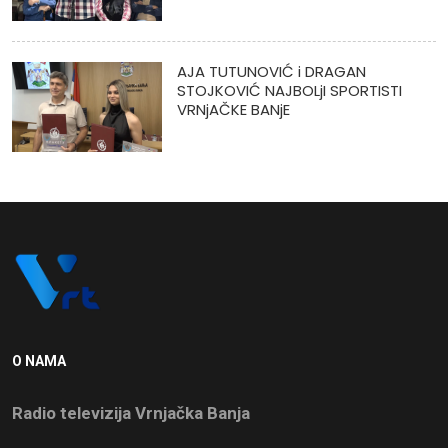
AJA TUTUNOVIĆ i DRAGAN
STOJKOVIĆ NAJBOLjI SPORTISTI
VRNjAČKE BANjE
O NAMA
Radio televizija Vrnjačka Banja