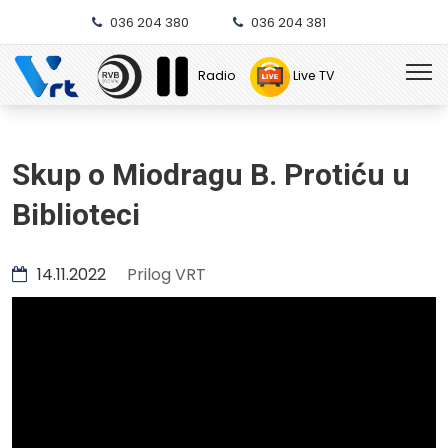
036 204 380
036 204 381
Radio
Live TV
Skup o Miodragu B. Protiću u
Biblioteci
14.11.2022
Prilog VRT