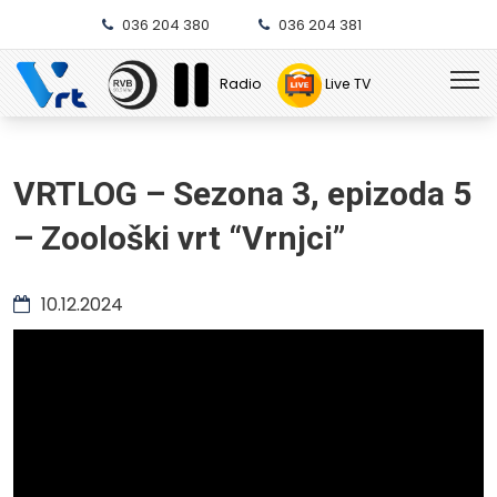
036 204 380
036 204 381
Radio
Live TV
VRTLOG – Sezona 3, epizoda 5
– Zoološki vrt “Vrnjci”
10.12.2024