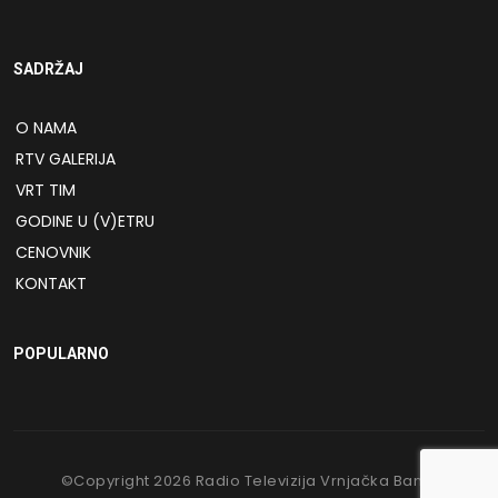
SADRŽAJ
O NAMA
RTV GALERIJA
VRT TIM
GODINE U (V)ETRU
CENOVNIK
KONTAKT
POPULARNO
©Copyright
2026
Radio Televizija Vrnjačka Banja