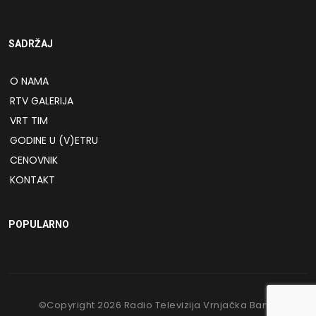
SADRŽAJ
O NAMA
RTV GALERIJA
VRT TIM
GODINE U (V)ETRU
CENOVNIK
KONTAKT
POPULARNO
©Copyright
2026
Radio Televizija Vrnjačka Banja