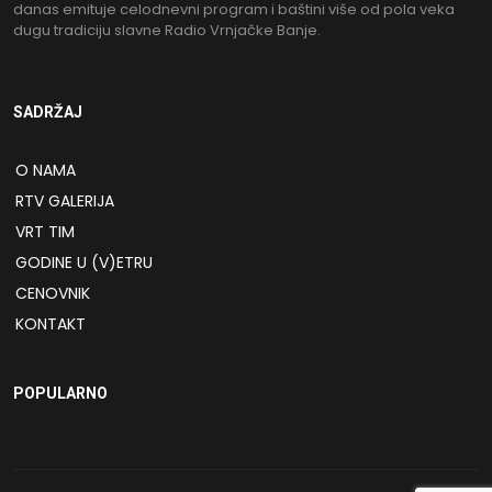
danas emituje celodnevni program i baštini više od pola veka
dugu tradiciju slavne Radio Vrnjačke Banje.
SADRŽAJ
O NAMA
RTV GALERIJA
VRT TIM
GODINE U (V)ETRU
CENOVNIK
KONTAKT
POPULARNO