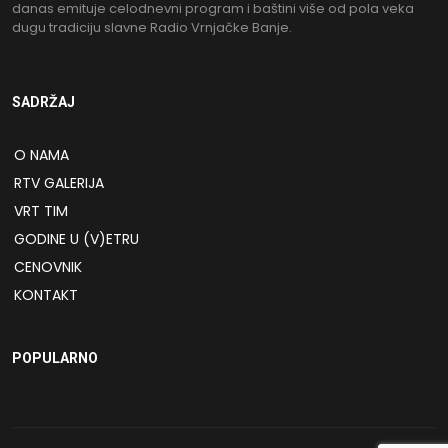
danas emituje celodnevni program i baštini više od pola veka
dugu tradiciju slavne Radio Vrnjačke Banje.
SADRŽAJ
O NAMA
RTV GALERIJA
VRT TIM
GODINE U (V)ETRU
CENOVNIK
KONTAKT
POPULARNO