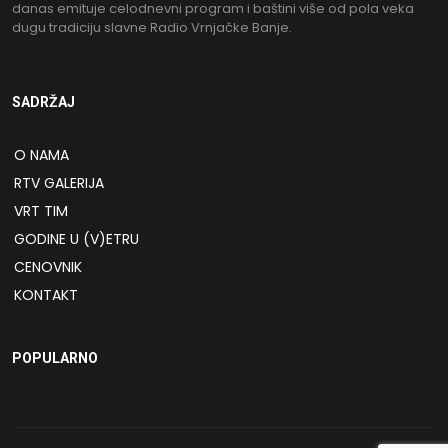
danas emituje celodnevni program i baštini više od pola veka
dugu tradiciju slavne Radio Vrnjačke Banje.
SADRŽAJ
O NAMA
RTV GALERIJA
VRT TIM
GODINE U (V)ETRU
CENOVNIK
KONTAKT
POPULARNO