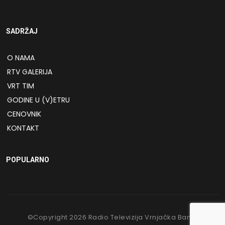
SADRŽAJ
O NAMA
RTV GALERIJA
VRT TIM
GODINE U (V)ETRU
CENOVNIK
KONTAKT
POPULARNO
©Copyright
2026
Radio Televizija Vrnjačka Banja