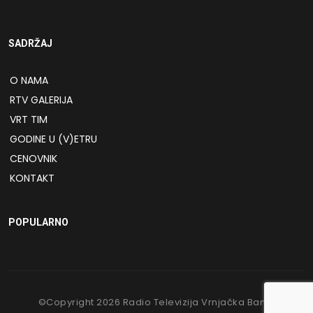
SADRŽAJ
O NAMA
RTV GALERIJA
VRT TIM
GODINE U (V)ETRU
CENOVNIK
KONTAKT
POPULARNO
©Copyright
2026
Radio Televizija Vrnjačka Banja