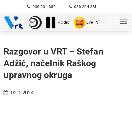
036 204 380
036 204 381
Radio
Live TV
Razgovor u VRT – Stefan
Adžić, načelnik Raškog
upravnog okruga
02.12.2024