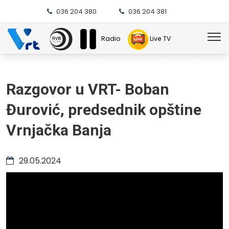
036 204 380
036 204 381
Radio
Live TV
Razgovor u VRT- Boban
Đurović, predsednik opštine
Vrnjačka Banja
29.05.2024