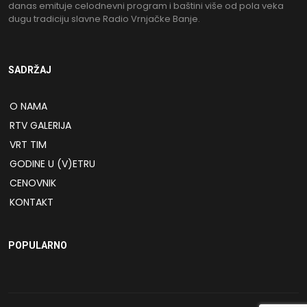
danas emituje celodnevni program i baštini više od pola veka
dugu tradiciju slavne Radio Vrnjačke Banje.
SADRŽAJ
O NAMA
RTV GALERIJA
VRT TIM
GODINE U (V)ETRU
CENOVNIK
KONTAKT
POPULARNO