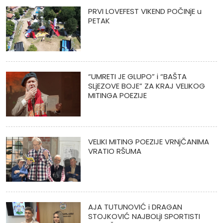
PRVI LOVEFEST VIKEND POČINjE u
PETAK
“UMRETI JE GLUPO” i “BAŠTA
SLjEZOVE BOJE” ZA KRAJ VELIKOG
MITINGA POEZIJE
VELIKI MITING POEZIJE VRNjČANIMA
VRATIO RŠUMA
AJA TUTUNOVIĆ i DRAGAN
STOJKOVIĆ NAJBOLjI SPORTISTI