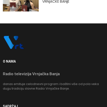
VRNjAČKE BANjE
O NAMA
Radio televizija Vrnjačka Banja
danas emituje celodnevni program i baštini više od pola veka
dugu tradiciju slavne Radio Vrnjačke Banje.
SADRŽAJ