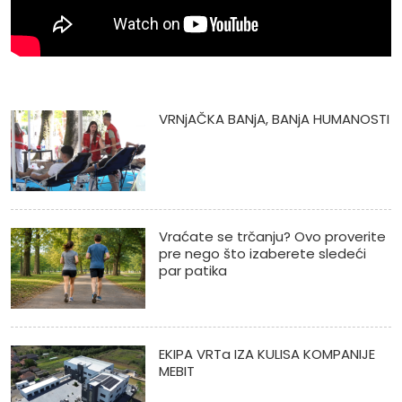
VRNjAČKA BANjA, BANjA HUMANOSTI
Vraćate se trčanju? Ovo proverite
pre nego što izaberete sledeći
par patika
EKIPA VRTa IZA KULISA KOMPANIJE
MEBIT