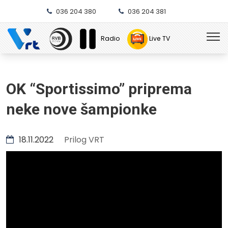
036 204 380
036 204 381
Radio
Live TV
OK “Sportissimo” priprema
neke nove šampionke
18.11.2022
Prilog VRT