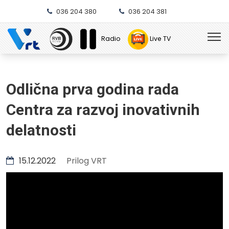
036 204 380
036 204 381
Radio
Live TV
Odlična prva godina rada
Centra za razvoj inovativnih
delatnosti
15.12.2022
Prilog VRT