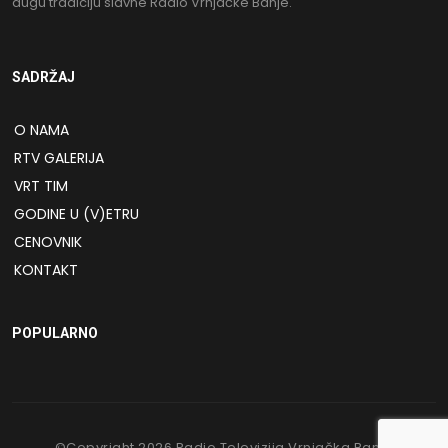
dugu tradiciju slavne Radio Vrnjačke Banje.
SADRŽAJ
O NAMA
RTV GALERIJA
VRT TIM
GODINE U (V)ETRU
CENOVNIK
KONTAKT
POPULARNO
©Copyright
2026
Radio Televizija Vrnjačka Banja