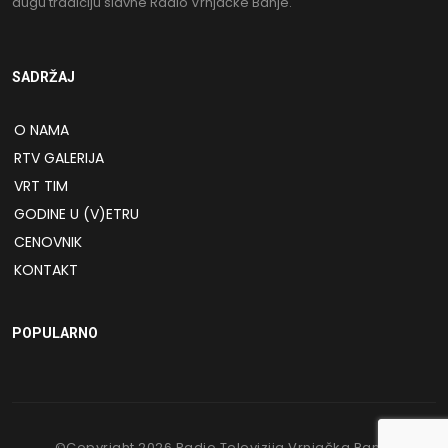
dugu tradiciju slavne Radio Vrnjačke Banje.
SADRŽAJ
O NAMA
RTV GALERIJA
VRT TIM
GODINE U (V)ETRU
CENOVNIK
KONTAKT
POPULARNO
©Copyright
2026
Radio Televizija Vrnjačka Banja