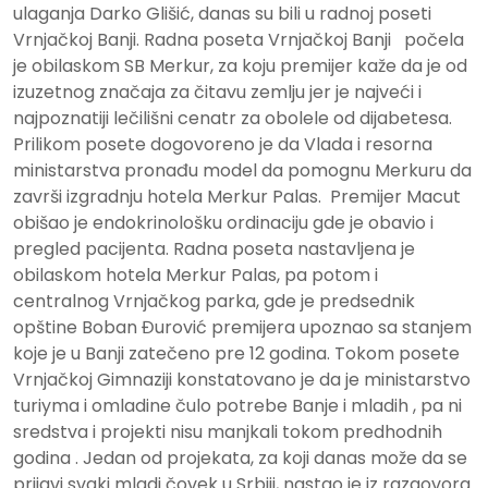
ulaganja Darko Glišić, danas su bili u radnoj poseti
Vrnjačkoj Banji. Radna poseta Vrnjačkoj Banji počela
je obilaskom SB Merkur, za koju premijer kaže da je od
izuzetnog značaja za čitavu zemlju jer je najveći i
najpoznatiji lečilišni cenatr za obolele od dijabetesa.
Prilikom posete dogovoreno je da Vlada i resorna
ministarstva pronađu model da pomognu Merkuru da
završi izgradnju hotela Merkur Palas. Premijer Macut
obišao je endokrinološku ordinaciju gde je obavio i
pregled pacijenta. Radna poseta nastavljena je
obilaskom hotela Merkur Palas, pa potom i
centralnog Vrnjačkog parka, gde je predsednik
opštine Boban Đurović premijera upoznao sa stanjem
koje je u Banji zatečeno pre 12 godina. Tokom posete
Vrnjačkoj Gimnaziji konstatovano je da je ministarstvo
turiyma i omladine čulo potrebe Banje i mladih , pa ni
sredstva i projekti nisu manjkali tokom predhodnih
godina . Jedan od projekata, za koji danas može da se
prijavi svaki mladi čovek u Srbiji, nastao je iz razgovora