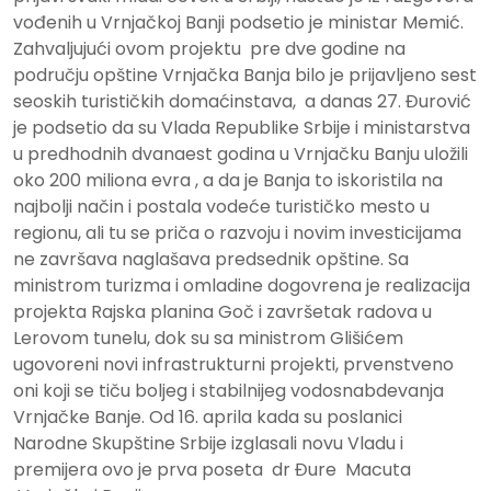
vođenih u Vrnjačkoj Banji podsetio je ministar Memić.
Zahvaljujući ovom projektu pre dve godine na
području opštine Vrnjačka Banja bilo je prijavljeno sest
seoskih turističkih domaćinstava, a danas 27. Đurović
je podsetio da su Vlada Republike Srbije i ministarstva
u predhodnih dvanaest godina u Vrnjačku Banju uložili
oko 200 miliona evra , a da je Banja to iskoristila na
najbolji način i postala vodeće turističko mesto u
regionu, ali tu se priča o razvoju i novim investicijama
ne završava naglašava predsednik opštine. Sa
ministrom turizma i omladine dogovrena je realizacija
projekta Rajska planina Goč i završetak radova u
Lerovom tunelu, dok su sa ministrom Glišićem
ugovoreni novi infrastrukturni projekti, prvenstveno
oni koji se tiču boljeg i stabilnijeg vodosnabdevanja
Vrnjačke Banje. Od 16. aprila kada su poslanici
Narodne Skupštine Srbije izglasali novu Vladu i
premijera ovo je prva poseta dr Đure Macuta