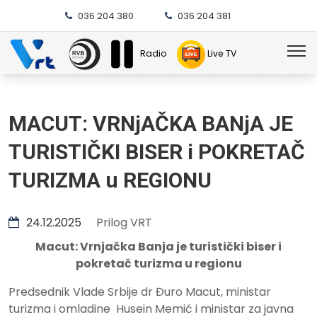
036 204 380
036 204 381
Radio
Live TV
MACUT: VRNjAČKA BANjA JE
TURISTIČKI BISER i POKRETAČ
TURIZMA u REGIONU
24.12.2025
Prilog VRT
Macut: Vrnjačka Banja je turistički biser i
pokretač turizma u regionu
Predsednik Vlade Srbije dr Đuro Macut, ministar
turizma i omladine Husein Memić i ministar za javna