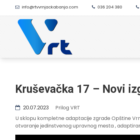
info@rtvvrnjackabanja.com
036 204 380
Kruševačka 17 – Novi iz
20.07.2023
Prilog VRT
U sklopu kompletne adaptacije zgrade Opštine Vrnj
otvaranje jedinstvenog upravnog mesta , adaptirana