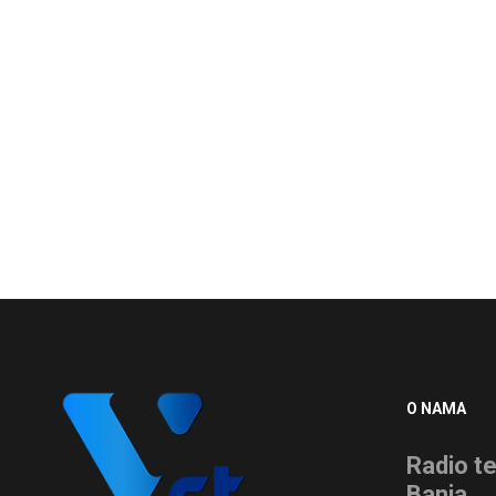
O NAMA
Radio te
Banja