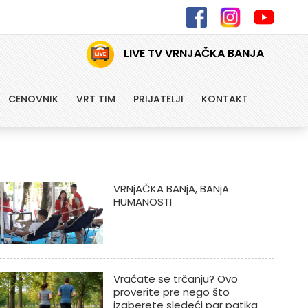
LIVE TV VRNJAČKA BANJA
CENOVNIK
VRT TIM
PRIJATELJI
KONTAKT
VRNjAČKA BANjA, BANjA
HUMANOSTI
Vraćate se trčanju? Ovo
proverite pre nego što
izaberete sledeći par patika