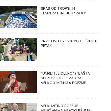
SPAS OD TROPSKIH
TEMPERATURE JE u “RAJU”
PRVI LOVEFEST VIKEND POČINjE u
PETAK
“UMRETI JE GLUPO” i “BAŠTA
SLjEZOVE BOJE” ZA KRAJ
VELIKOG MITINGA POEZIJE
VELIKI MITING POEZIJE
VRNjČANIMA VRATIO RŠUMA