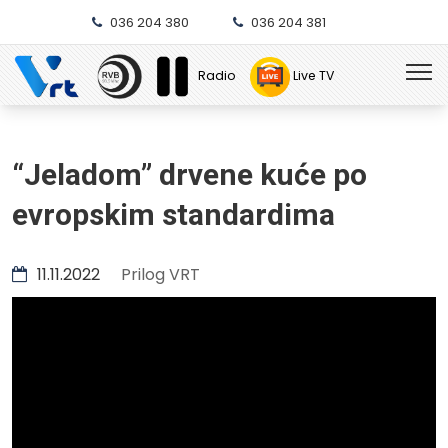
036 204 380
036 204 381
Radio
Live TV
“Jeladom” drvene kuće po
evropskim standardima
11.11.2022
Prilog VRT