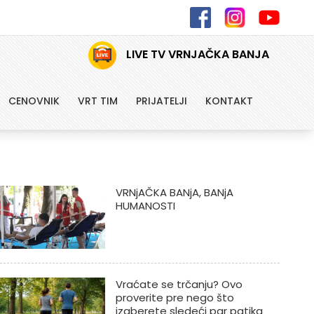
LIVE TV VRNJAČKA BANJA
CENOVNIK
VRT TIM
PRIJATELJI
KONTAKT
VRNjAČKA BANjA, BANjA
HUMANOSTI
Vraćate se trčanju? Ovo
proverite pre nego što
izaberete sledeći par patika