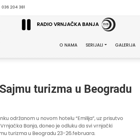
036 204 381
RADIO VRNJAČKA BANJA
O NAMA
SERIJALI
GALERIJA
a Sajmu turizma u Beogradu
anku održanom u novom hotelu “Emilija”, uz prisutvo
Vrnjačka Banja, doneo je odluku da svi vrnjački
jmu turizma u Beogradu 23-26.februara.