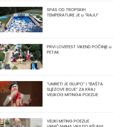
SPAS OD TROPSKIH
TEMPERATURE JE u “RAJU”
PRVI LOVEFEST VIKEND POČINjE u
PETAK
“UMRETI JE GLUPO” i “BAŠTA
SLjEZOVE BOJE” ZA KRAJ
VELIKOG MITINGA POEZIJE
VELIKI MITING POEZIJE
VRNjČANIMA VRATIO RŠUMA