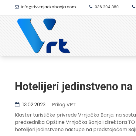
info@rtvvrnjackabanja.com
036 204 380
Hotelijeri jedinstveno n
13.02.2023
Prilog VRT
Klaster turističke privrede Vrnjačka Banja, na sast
predsednika Opštine Vrnjačka Banja i direktora TO 
hotelijeri jedinstveno nastupe na predstojećem Sa