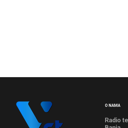
O NAMA
Radio te
Banja