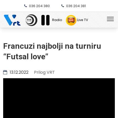
036 204 380
036 204 381
Radio
Live TV
Francuzi najbolji na turniru
“Futsal love”
13.12.2022
Prilog VRT