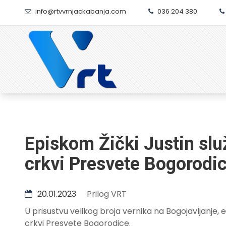
info@rtvvrnjackabanja.com
036 204 380
Episkom Žički Justin služ
crkvi Presvete Bogorodi
20.01.2023
Prilog VRT
U prisustvu velikog broja vernika na Bogojavljanje, epi
crkvi Presvete Bogorodice.