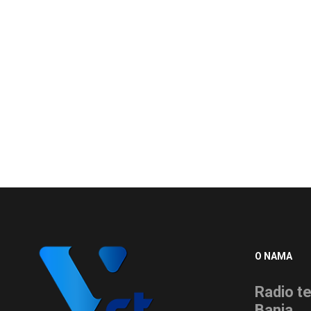
O NAMA
Radio te
Banja