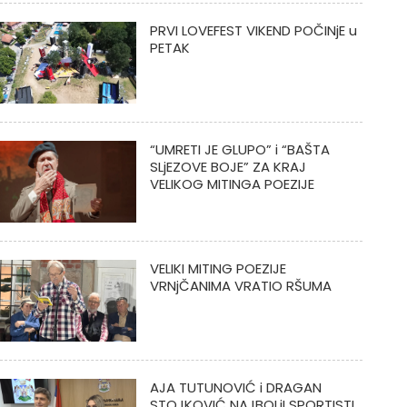
PRVI LOVEFEST VIKEND POČINjE u
PETAK
“UMRETI JE GLUPO” i “BAŠTA
SLjEZOVE BOJE” ZA KRAJ
VELIKOG MITINGA POEZIJE
VELIKI MITING POEZIJE
VRNjČANIMA VRATIO RŠUMA
AJA TUTUNOVIĆ i DRAGAN
STOJKOVIĆ NAJBOLjI SPORTISTI