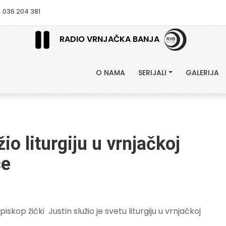
036 204 381
RADIO VRNJAČKA BANJA
O NAMA
SERIJALI
GALERIJA
io liturgiju u vrnjačkoj
ce
skop žički Justin služio je svetu liturgiju u vrnjačkoj