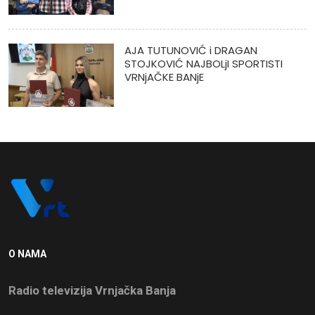
AJA TUTUNOVIĆ i DRAGAN
STOJKOVIĆ NAJBOLjI SPORTISTI
VRNjAČKE BANjE
O NAMA
Radio televizija Vrnjačka Banja