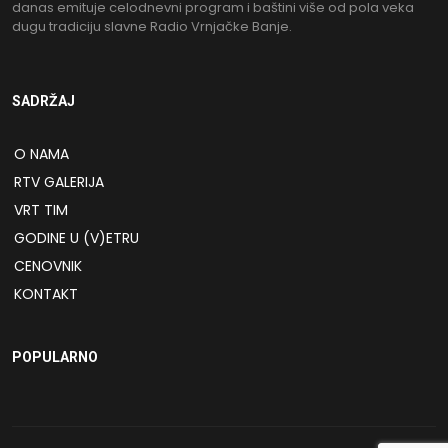
danas emituje celodnevni program i baštini više od pola veka
dugu tradiciju slavne Radio Vrnjačke Banje.
SADRŽAJ
O NAMA
RTV GALERIJA
VRT TIM
GODINE U (V)ETRU
CENOVNIK
KONTAKT
POPULARNO