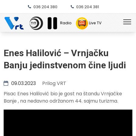
036 204 380
036 204 381
Radio
Live TV
Enes Halilović – Vrnjačku
Banju jedinstvenom čine ljudi
09.03.2023
Prilog VRT
Pisac Enes Halilović bio je gost na štandu Vrnjačke
Banje , na nedavno održanom 44. sajmu turizma.