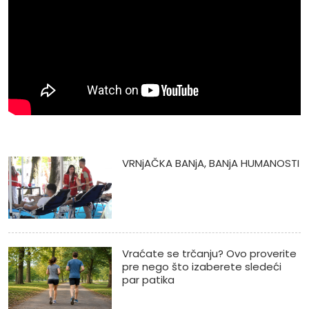
VRNjAČKA BANjA, BANjA HUMANOSTI
Vraćate se trčanju? Ovo proverite
pre nego što izaberete sledeći
par patika