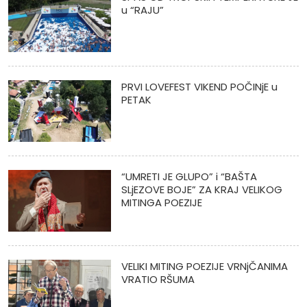
u “RAJU”
PRVI LOVEFEST VIKEND POČINjE u
PETAK
“UMRETI JE GLUPO” i “BAŠTA
SLjEZOVE BOJE” ZA KRAJ VELIKOG
MITINGA POEZIJE
VELIKI MITING POEZIJE VRNjČANIMA
VRATIO RŠUMA