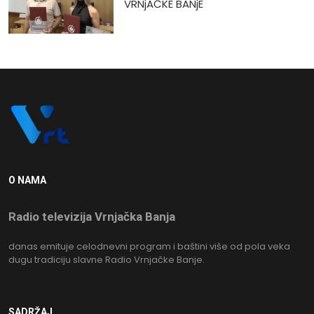
VRNjAČKE BANjE
O NAMA
Radio televizija Vrnjačka Banja
danas emituje celodnevni program i baštini više od pola veka
dugu tradiciju slavne Radio Vrnjačke Banje.
SADRŽAJ